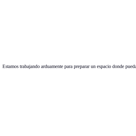
Skip
to
main
content
Estamos trabajando arduamente para preparar un espacio donde puedas