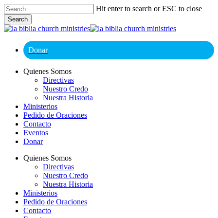
Skip
Hit enter to search or ESC to close
to
Search
main
Close
content
Search
Donar
Menu
Quienes Somos
Directivas
Nuestro Credo
Nuestra Historia
Ministerios
Pedido de Oraciones
Contacto
Eventos
Donar
Quienes Somos
Directivas
Nuestro Credo
Nuestra Historia
Ministerios
Pedido de Oraciones
Contacto