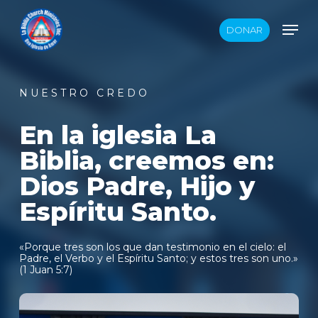
Skip
Men
DONAR
to
main
content
N U E S T R O C R E D O
En la iglesia La
Biblia, creemos en:
Dios Padre, Hijo y
Espíritu Santo.
«Porque tres son los que dan testimonio en el cielo: el
Padre, el Verbo y el Espíritu Santo; y estos tres son uno.»
(1 Juan 5:7)