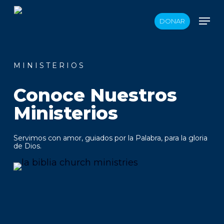
Skip
Men
DONAR
to
main
content
M I N I S T E R I O S
Conoce Nuestros
Ministerios
Servimos con amor, guiados por la Palabra, para la gloria
de Dios.