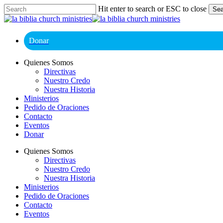
Skip
Hit enter to search or ESC to close
Sea
to
Close
main
Search
content
Donar
Menu
Quienes Somos
Directivas
Nuestro Credo
Nuestra Historia
Ministerios
Pedido de Oraciones
Contacto
Eventos
Donar
Quienes Somos
Directivas
Nuestro Credo
Nuestra Historia
Ministerios
Pedido de Oraciones
Contacto
Eventos