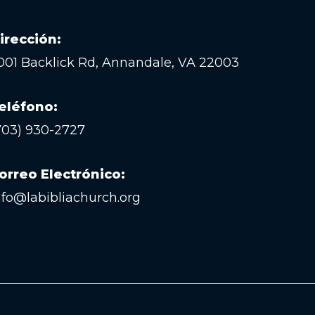
irección:
001 Backlick Rd, Annandale, VA 22003
eléfono:
703) 930-2727
orreo Electrónico:
nfo@labibliachurch.org