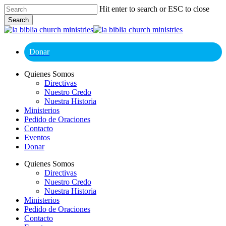
Skip
Hit enter to search or ESC to close
to
Search
main
Close
content
Search
Donar
Menu
Quienes Somos
Directivas
Nuestro Credo
Nuestra Historia
Ministerios
Pedido de Oraciones
Contacto
Eventos
Donar
Quienes Somos
Directivas
Nuestro Credo
Nuestra Historia
Ministerios
Pedido de Oraciones
Contacto