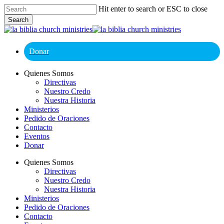
Skip
Hit enter to search or ESC to close
to
Search
main
Close
content
Search
Donar
Menu
Quienes Somos
Directivas
Nuestro Credo
Nuestra Historia
Ministerios
Pedido de Oraciones
Contacto
Eventos
Donar
Quienes Somos
Directivas
Nuestro Credo
Nuestra Historia
Ministerios
Pedido de Oraciones
Contacto