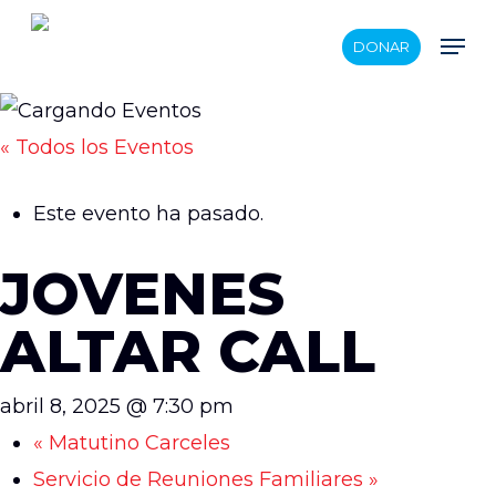
Skip
Men
DONAR
to
main
content
« Todos los Eventos
Este evento ha pasado.
JOVENES
ALTAR CALL
abril 8, 2025 @ 7:30 pm
«
Matutino Carceles
Servicio de Reuniones Familiares
»