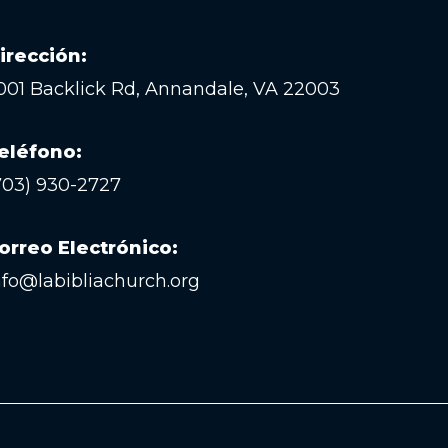
irección:
001 Backlick Rd, Annandale, VA 22003
eléfono:
703) 930-2727
orreo Electrónico:
nfo@labibliachurch.org