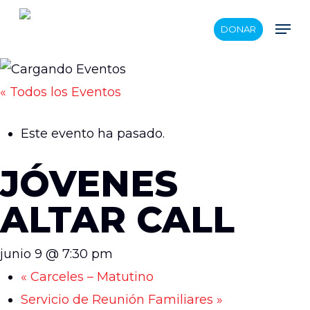
Skip
Men
DONAR
to
main
content
« Todos los Eventos
Este evento ha pasado.
JÓVENES
ALTAR CALL
junio 9 @ 7:30 pm
«
Carceles – Matutino
Servicio de Reunión Familiares
»