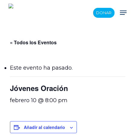
Skip
Men
DONAR
to
main
content
« Todos los Eventos
Este evento ha pasado.
Jóvenes Oración
febrero 10 @ 8:00 pm
Añadir al calendario