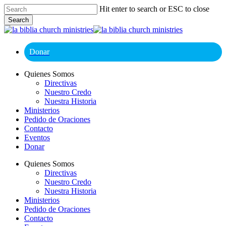
Skip
Hit enter to search or ESC to close
to
Search
main
Close
content
Search
Donar
Menu
Quienes Somos
Directivas
Nuestro Credo
Nuestra Historia
Ministerios
Pedido de Oraciones
Contacto
Eventos
Donar
Quienes Somos
Directivas
Nuestro Credo
Nuestra Historia
Ministerios
Pedido de Oraciones
Contacto