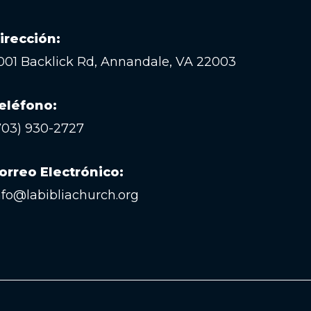
irección:
001 Backlick Rd, Annandale, VA 22003
eléfono:
703) 930-2727
orreo Electrónico:
nfo@labibliachurch.org