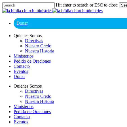
Skip
Hit enter to search or ESC to close
Sea
to
Close
main
Search
content
Donar
Menu
Quienes Somos
Directivas
Nuestro Credo
Nuestra Historia
Ministerios
Pedido de Oraciones
Contacto
Eventos
Donar
Quienes Somos
Directivas
Nuestro Credo
Nuestra Historia
Ministerios
Pedido de Oraciones
Contacto
Eventos