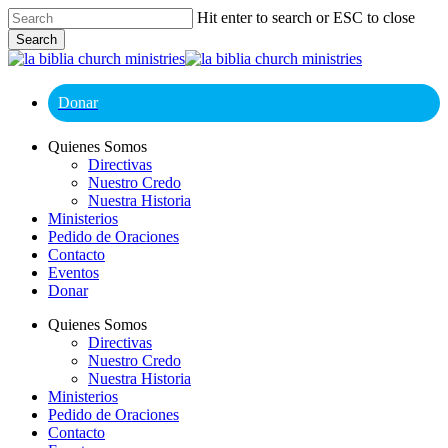
Skip
Hit enter to search or ESC to close
to
Search
main
Close
content
Search
Donar
Menu
Quienes Somos
Directivas
Nuestro Credo
Nuestra Historia
Ministerios
Pedido de Oraciones
Contacto
Eventos
Donar
Quienes Somos
Directivas
Nuestro Credo
Nuestra Historia
Ministerios
Pedido de Oraciones
Contacto