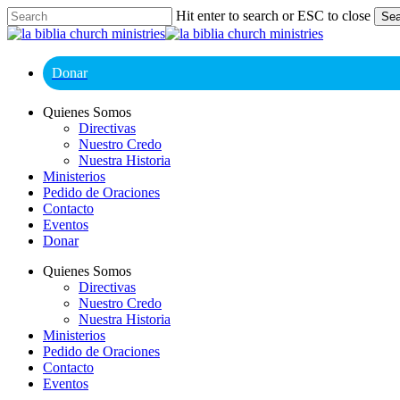
Skip
Hit enter to search or ESC to close
Sea
to
Close
main
Search
content
Donar
Menu
Quienes Somos
Directivas
Nuestro Credo
Nuestra Historia
Ministerios
Pedido de Oraciones
Contacto
Eventos
Donar
Quienes Somos
Directivas
Nuestro Credo
Nuestra Historia
Ministerios
Pedido de Oraciones
Contacto
Eventos