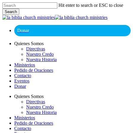
Skip
Hit enter to search or ESC to close
to
Search
main
Close
content
Search
Donar
Menu
Quienes Somos
Directivas
Nuestro Credo
Nuestra Historia
Ministerios
Pedido de Oraciones
Contacto
Eventos
Donar
Quienes Somos
Directivas
Nuestro Credo
Nuestra Historia
Ministerios
Pedido de Oraciones
Contacto