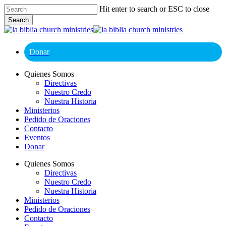
Skip
Hit enter to search or ESC to close
to
Search
main
Close
content
Search
Donar
Menu
Quienes Somos
Directivas
Nuestro Credo
Nuestra Historia
Ministerios
Pedido de Oraciones
Contacto
Eventos
Donar
Quienes Somos
Directivas
Nuestro Credo
Nuestra Historia
Ministerios
Pedido de Oraciones
Contacto