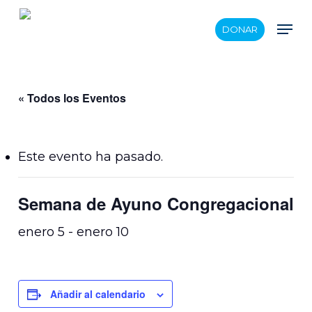
Skip
Men
DONAR
to
main
content
« Todos los Eventos
Este evento ha pasado.
Semana de Ayuno Congregacional
enero 5
-
enero 10
Añadir al calendario