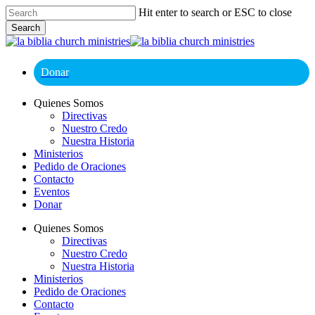
Skip
Hit enter to search or ESC to close
to
Search
main
Close
content
Search
Donar
Menu
Quienes Somos
Directivas
Nuestro Credo
Nuestra Historia
Ministerios
Pedido de Oraciones
Contacto
Eventos
Donar
Quienes Somos
Directivas
Nuestro Credo
Nuestra Historia
Ministerios
Pedido de Oraciones
Contacto