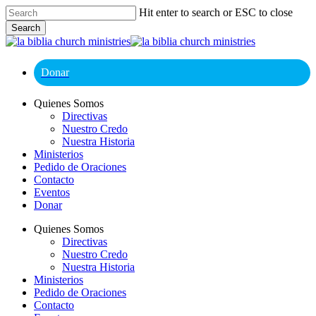
Skip
Hit enter to search or ESC to close
to
Search
main
Close
content
Search
Donar
Menu
Quienes Somos
Directivas
Nuestro Credo
Nuestra Historia
Ministerios
Pedido de Oraciones
Contacto
Eventos
Donar
Quienes Somos
Directivas
Nuestro Credo
Nuestra Historia
Ministerios
Pedido de Oraciones
Contacto