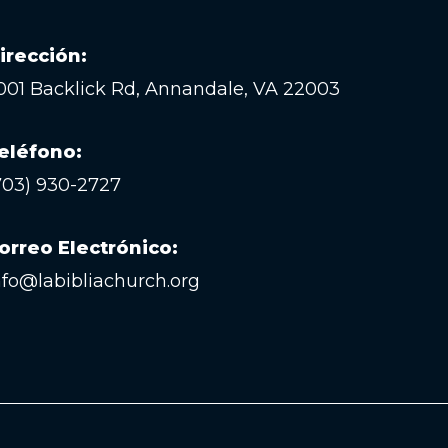
irección:
001 Backlick Rd, Annandale, VA 22003
eléfono:
703) 930-2727
orreo Electrónico:
nfo@labibliachurch.org