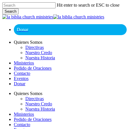
Skip
Hit enter to search or ESC to close
to
Search
main
Close
content
Search
Donar
Menu
Quienes Somos
Directivas
Nuestro Credo
Nuestra Historia
Ministerios
Pedido de Oraciones
Contacto
Eventos
Donar
Quienes Somos
Directivas
Nuestro Credo
Nuestra Historia
Ministerios
Pedido de Oraciones
Contacto