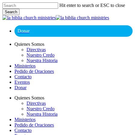
Skip
Hit enter to search or ESC to close
to
Search
main
Close
content
Search
Donar
Menu
Quienes Somos
Directivas
Nuestro Credo
Nuestra Historia
Ministerios
Pedido de Oraciones
Contacto
Eventos
Donar
Quienes Somos
Directivas
Nuestro Credo
Nuestra Historia
Ministerios
Pedido de Oraciones
Contacto