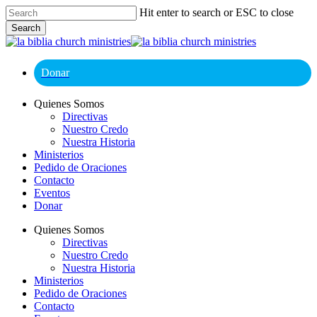
Skip
Hit enter to search or ESC to close
to
Search
main
Close
content
Search
Donar
Menu
Quienes Somos
Directivas
Nuestro Credo
Nuestra Historia
Ministerios
Pedido de Oraciones
Contacto
Eventos
Donar
Quienes Somos
Directivas
Nuestro Credo
Nuestra Historia
Ministerios
Pedido de Oraciones
Contacto