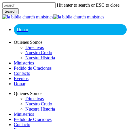
Skip
Hit enter to search or ESC to close
to
Search
main
Close
content
Search
Donar
Menu
Quienes Somos
Directivas
Nuestro Credo
Nuestra Historia
Ministerios
Pedido de Oraciones
Contacto
Eventos
Donar
Quienes Somos
Directivas
Nuestro Credo
Nuestra Historia
Ministerios
Pedido de Oraciones
Contacto