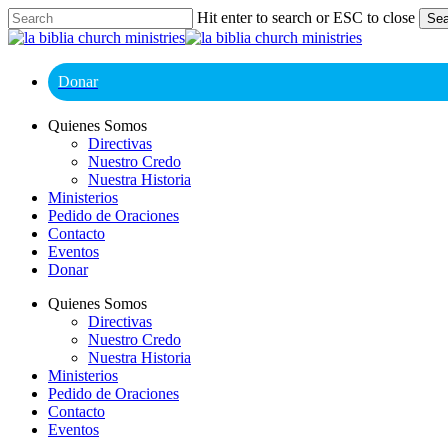
Skip
Hit enter to search or ESC to close
Sea
to
Close
main
Search
content
Donar
Menu
Quienes Somos
Directivas
Nuestro Credo
Nuestra Historia
Ministerios
Pedido de Oraciones
Contacto
Eventos
Donar
Quienes Somos
Directivas
Nuestro Credo
Nuestra Historia
Ministerios
Pedido de Oraciones
Contacto
Eventos