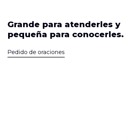
Grande para atenderles y
pequeña para conocerles.
Pedido de oraciones
Concilio Iglesias
E
Pentecostales
Emanuel