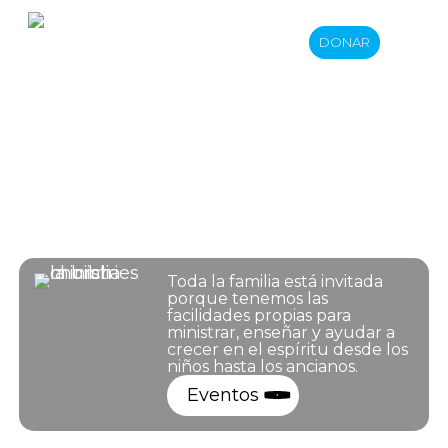
Skip
Men
DONAR
to
La Biblia es
main
content
una iglesia de
amor
Toda la familia está invitada
porque tenemos las
facilidades propias para
ministrar, enseñar y ayudar a
crecer en el espíritu desde los
niños hasta los ancianos.
Eventos