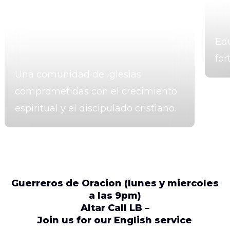
Edu
for
Una comunidad de iglesias
comprometidas con el crecimiento
espiritual y el discipulado cristiano.
Guerreros de Oracion (lunes y miercoles
a las 9pm)
Altar Call LB –
Join us for our English service