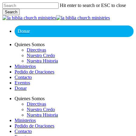
Skip
Hit enter to search or ESC to close
to
Search
main
Close
content
Search
Donar
Menu
Quienes Somos
Directivas
Nuestro Credo
Nuestra Historia
Ministerios
Pedido de Oraciones
Contacto
Eventos
Donar
Quienes Somos
Directivas
Nuestro Credo
Nuestra Historia
Ministerios
Pedido de Oraciones
Contacto