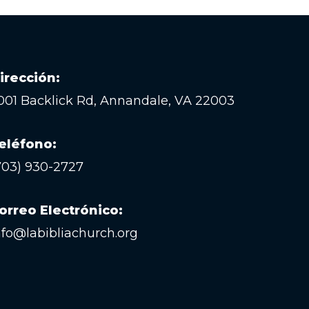
irección:
001 Backlick Rd, Annandale, VA 22003
eléfono:
703) 930-2727
orreo Electrónico:
nfo@labibliachurch.org