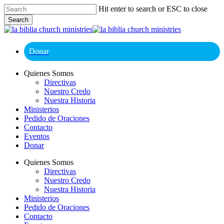
Skip
Hit enter to search or ESC to close
to
Search
main
Close
content
Search
Donar
Menu
Quienes Somos
Directivas
Nuestro Credo
Nuestra Historia
Ministerios
Pedido de Oraciones
Contacto
Eventos
Donar
Quienes Somos
Directivas
Nuestro Credo
Nuestra Historia
Ministerios
Pedido de Oraciones
Contacto