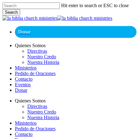
Skip
Hit enter to search or ESC to close
to
Search
main
Close
content
Search
Donar
Menu
Quienes Somos
Directivas
Nuestro Credo
Nuestra Historia
Ministerios
Pedido de Oraciones
Contacto
Eventos
Donar
Quienes Somos
Directivas
Nuestro Credo
Nuestra Historia
Ministerios
Pedido de Oraciones
Contacto